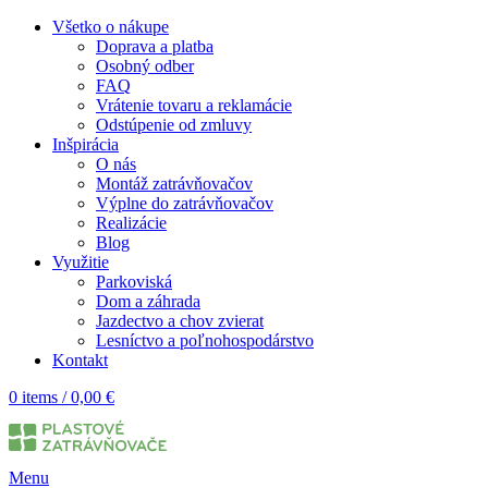
Všetko o nákupe
Doprava a platba
Osobný odber
FAQ
Vrátenie tovaru a reklamácie
Odstúpenie od zmluvy
Inšpirácia
O nás
Montáž zatrávňovačov
Výplne do zatrávňovačov
Realizácie
Blog
Využitie
Parkoviská
Dom a záhrada
Jazdectvo a chov zvierat
Lesníctvo a poľnohospodárstvo
Kontakt
0
items
/
0,00
€
Menu