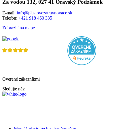
Za vodou 132, 027 41 Oravský Podzámok
E-mail:
info@plastovezatravnovace.sk
Telefón:
+421 918 460 335
Zobraziť na mape
Overené zákazníkmi
Sledujte nás:
Koniec blata a kaluží! Spevnite si parkovisko, cestu, stojisko
koní za víkend!
VŠETKO O NÁKUPE
Montáž plastových zatrávňovačov