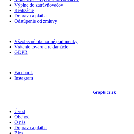
Výplne do zatrávňovačov
Realizácie
Doprava a platba
Odstúpenie od zmluvy
DOKUMENTY
Všeobecné obchodné podmienky
Vrátenie tovaru a reklamácie
GDPR
SOC. SIETE
Facebook
Instagram
© 2025 Plastové zatrávňovače | Developed by
Graphics.sk
Úvod
Obchod
O nás
Doprava a platba
Blog