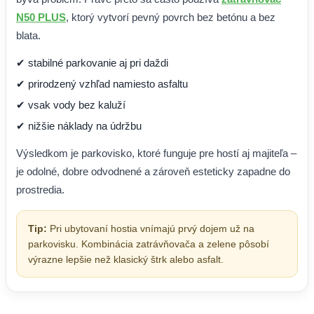
N50 PLUS
, ktorý vytvorí pevný povrch bez betónu a bez
blata.
✔ stabilné parkovanie aj pri daždi
✔ prirodzený vzhľad namiesto asfaltu
✔ vsak vody bez kaluží
✔ nižšie náklady na údržbu
Výsledkom je parkovisko, ktoré funguje pre hostí aj majiteľa –
je odolné, dobre odvodnené a zároveň esteticky zapadne do
prostredia.
Tip:
Pri ubytovaní hostia vnímajú prvý dojem už na
parkovisku. Kombinácia zatrávňovača a zelene pôsobí
výrazne lepšie než klasický štrk alebo asfalt.