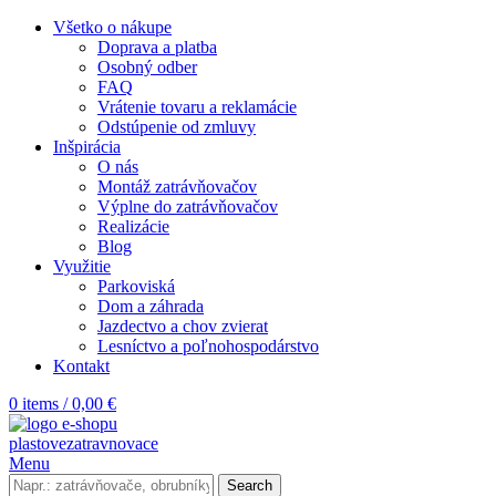
Všetko o nákupe
Doprava a platba
Osobný odber
FAQ
Vrátenie tovaru a reklamácie
Odstúpenie od zmluvy
Inšpirácia
O nás
Montáž zatrávňovačov
Výplne do zatrávňovačov
Realizácie
Blog
Využitie
Parkoviská
Dom a záhrada
Jazdectvo a chov zvierat
Lesníctvo a poľnohospodárstvo
Kontakt
0
items
/
0,00
€
Menu
Search