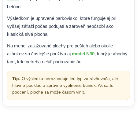
betónu.
Výsledkom je upravené parkovisko, ktoré funguje aj pri
vyššej záťaži počas podujatí a zároveň nepôsobí ako
klasická sivá plocha.
Na menej zaťažované plochy pre peších alebo okolie
altánkov sa častejšie používa aj
model N30
, ktorý je vhodný
tam, kde netreba riešiť parkovanie áut.
Tip:
O výsledku nerozhoduje len typ zatrávňovača, ale
hlavne podklad a správne vyplnenie buniek. Ak sa to
podcení, plocha sa môže časom vlniť.