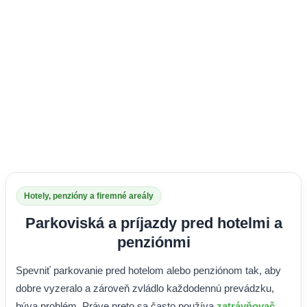
Hotely, penzióny a firemné areály
Parkoviská a príjazdy pred hotelmi a
penziónmi
Spevniť parkovanie pred hotelom alebo penziónom tak, aby
dobre vyzeralo a zároveň zvládlo každodennú prevádzku,
býva problém. Práve preto sa často používa
zatrávňovač