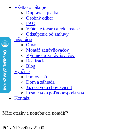
Všetko o nákupe
Doprava a platba
Osobný odber
FAQ
Vrátenie tovaru a reklamácie
Odstúpenie od zmluvy
Inšpirácia
O nás
Montáž zatrávňovačov
Výplne do zatrávňovačov
Realizácie
Blog
Využitie
Parkoviská
Dom a záhrada
Jazdectvo a chov zvierat
Lesníctvo a poľnohospodárstvo
Kontakt
Máte otázky a potrebujete poradiť?
PO - NE: 8:00 - 21:00