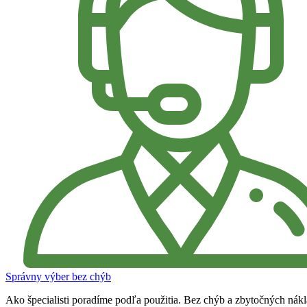
Správny výber bez chýb
Ako špecialisti poradíme podľa použitia. Bez chýb a zbytočných nák