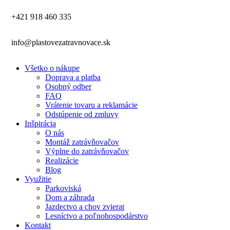
+421 918 460 335
info@plastovezatravnovace.sk
Všetko o nákupe
Doprava a platba
Osobný odber
FAQ
Vrátenie tovaru a reklamácie
Odstúpenie od zmluvy
Inšpirácia
O nás
Montáž zatrávňovačov
Výplne do zatrávňovačov
Realizácie
Blog
Využitie
Parkoviská
Dom a záhrada
Jazdectvo a chov zvierat
Lesníctvo a poľnohospodárstvo
Kontakt