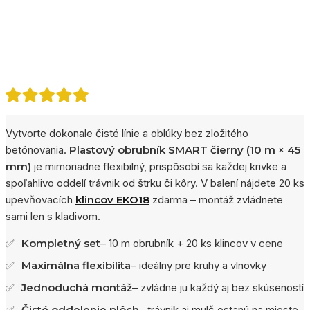
Vytvorte dokonale čisté línie a oblúky bez zložitého
betónovania.
Plastový obrubník SMART čierny (10 m × 45
mm)
je mimoriadne flexibilný, prispôsobí sa každej krivke a
spoľahlivo oddelí trávnik od štrku či kôry. V balení nájdete 20 ks
upevňovacích
klincov EKO18
zdarma – montáž zvládnete
sami len s kladivom.
✅
Kompletný set
– 10 m obrubník + 20 ks klincov v cene
✅
Maximálna flexibilita
– ideálny pre kruhy a vlnovky
✅
Jednoduchá montáž
– zvládne ju každý aj bez skúseností
✅
Čisté oddelenie plôch
– trávnik aj mulč ostanú na mieste