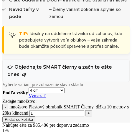
✅
Neviditeľný v
– čierny variant dokonale splynie so
pôde
zemou
TIP:
Ideálny na oddelenie trávnika od záhonov, kde
💡
potrebujete vytvoriť veľa oblúkov – vaša záhrada
bude okamžite pôsobiť upravene a profesionálne.
👉 Objednajte SMART čierny a začnite ešte
dnes! 🌿
Vyberte variant pre zobrazenie stavu skladu
Podľa výšky
Vymazať
Zadajte množstvo:
množstvo Plastový obrubník SMART Čierny, dĺžka 10 metrov s
20ks klincami
Pridať do košíka
Nakúpte ešte za 985.48€ pre dopravu zadarmo
1%