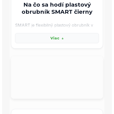
kompletný set
- v balení nájdete hneď
Na čo sa hodí plastový
aj 20 ks kotviacich
klincov EKO
obrubník SMART čierny
rýchla montáž
- čisté okraje záhrady
vytvoríte aj bez betónovania a
SMART je flexibilný plastový obrubník v
ťažkého náradia
rolke, ktorý umožňuje rýchlo a jednoducho
Viac
↓
oddeliť rôzne plochy v záhrade. Najlepšie
odolný HDPE plast
- obrubník je
sa hodí tam, kde potrebujete vytvoriť
mrazuvzdorný a UV stabilný, takže v
oblúky alebo nepravidelné tvary bez
zemi vydrží roky
betónovania.
viac variantov
- vyberte si z 3 farieb a
Používa sa najmä na:
2 výškach (4 a 5 cm)
oddelenie záhonov od trávnika
-
trávnik vám nebude prerastať do
záhonov
ohraničenie mulčovaných plôch
-
kôra zostane na svojom mieste a