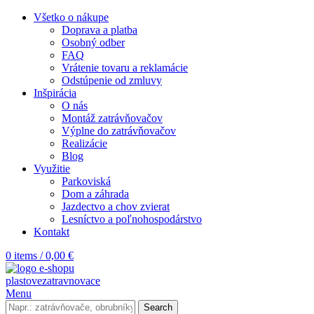
Všetko o nákupe
Doprava a platba
Osobný odber
FAQ
Vrátenie tovaru a reklamácie
Odstúpenie od zmluvy
Inšpirácia
O nás
Montáž zatrávňovačov
Výplne do zatrávňovačov
Realizácie
Blog
Využitie
Parkoviská
Dom a záhrada
Jazdectvo a chov zvierat
Lesníctvo a poľnohospodárstvo
Kontakt
0
items
/
0,00
€
Menu
Search