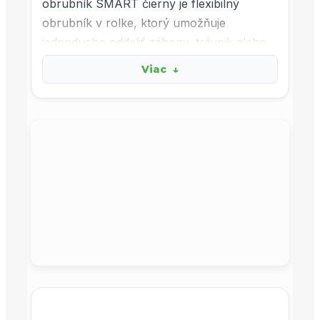
obrubník SMART čierny je flexibilný
obrubník v rolke, ktorý umožňuje
jednoducho oddeliť záhony, trávnik alebo
štrkové plochy v záhrade. V jednej rolke
Viac
↓
dostanete
SET 10 metrov obrubníka s 20
klincami
, takže môžete začať pracovať
okamžite. Vďaka flexibilnému materiálu
vytvoríte rovné línie aj oblúky, ktoré
pomôžu udržať záhradu upratanú a
prehľadnú.
Hlavné výhody obrubníka
SMART
flexibilná rolka
- vytvoríte rovné línie
aj oblúky podľa tvaru vašich záhonov