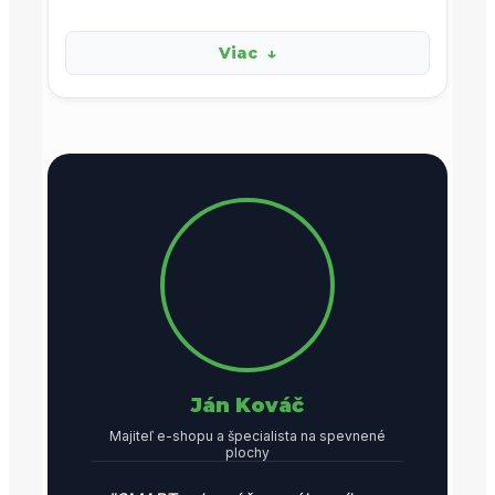
Dielce so spojom pre presnejšie okraje.
Viac
↓
Ideálne: Presné oblúky
Pozrieť model →
TERRABORD
Profi riešenie pre rovné línie.
Ideálne: Chodníky
Pozrieť model →
Ján Kováč
Majiteľ e-shopu a špecialista na spevnené
plochy
Dĺžka
10 m